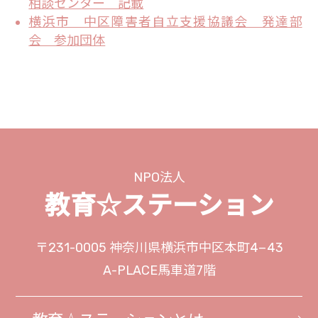
🎮親カフェセミナー🎮 第3回を開催しま
相談センター 記載
した🌸
横浜市 中区障害者自立支援協議会 発達部
会 参加団体
2025.12.26
★★★ 年末のご挨拶・年末年始 休業のお
知らせ ★★★
2025.12.26
🎮親カフェセミナー🎮 第2回を開催しま
NPO法人
した🌸
教育☆ステーション
2025.12.09
ゲームの世界を知ることは、子どもの
〒231-0005
神奈川県横浜市中区本町4−43
『今』を理解する第一歩！
A-PLACE馬車道7階
2025.12.02