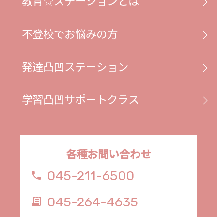
教育☆ステーションとは
勉強は好きじゃない…でも！４月から高校へ
進学する君へ
不登校でお悩みの方
2025.10.22
🎮親カフェセミナー🎮 第1回を開催しまし
発達凸凹ステーション
た🌸
2025.10.03
学習凸凹サポートクラス
『アトリエ 教育★ST』 始まりました🖌️
2025.10.02
お子様がゲームにくぎづけな時…ありません
各種お問い合わせ
か？
045-211-6500
phone
2025.10.01
045-264-4635
receipt_long
『 不登校と発達障がい ～第３回～ 』親カフ