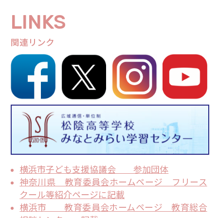
業のお知らせ ★★★
LINKS
2026.04.10
関連リンク
【お知らせ】2026年度『親カフェセミナ
ー』開催決定 ※対象：お子様をお持ちの
保護者様・支援者様
2026.04.02
★★★ 2026年4月3日（金）臨時休業の
お知らせ ★★★
2026.03.21
今年度最後の！ 🎮親カフェセミナー🎮 開催
横浜市子ども支援協議会 参加団体
しました🌸
神奈川県 教育委員会ホームページ フリース
クール等紹介ページに記載
2026.02.13
横浜市 教育委員会ホームページ 教育総合