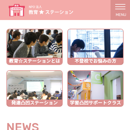
MENU
教育☆ステーションとは
不登校でお悩みの方
発達凸凹ステーション
学習凸凹サポートクラス
NEWS