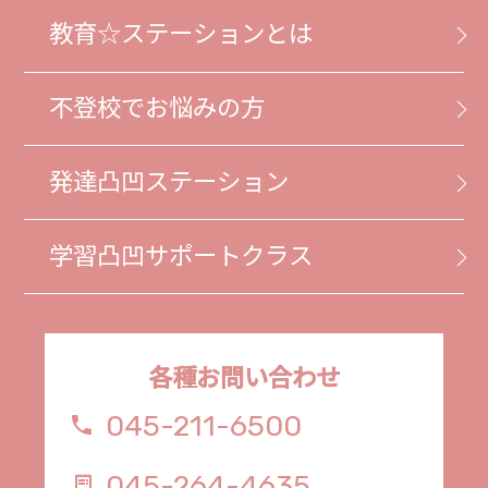
教育☆ステーションとは
不登校でお悩みの方
発達凸凹ステーション
学習凸凹サポートクラス
各種お問い合わせ
045-211-6500
phone
045-264-4635
receipt_long